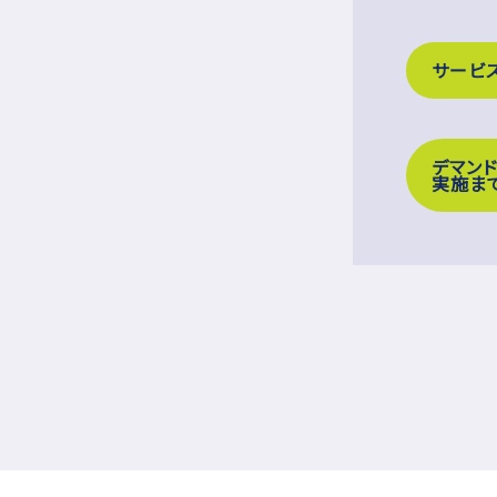
サービ
デマン
実施ま