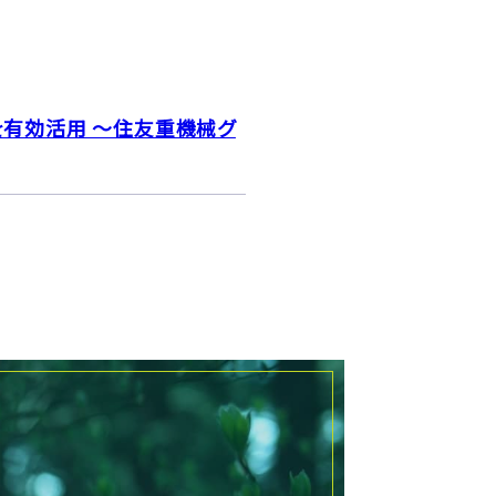
を有効活用 ～住友重機械グ