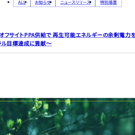
ALL
お知らせ
ニュースリリース
特別措置
オフサイトPPA供給で 再生可能エネルギーの余剰電力
ラル目標達成に貢献～