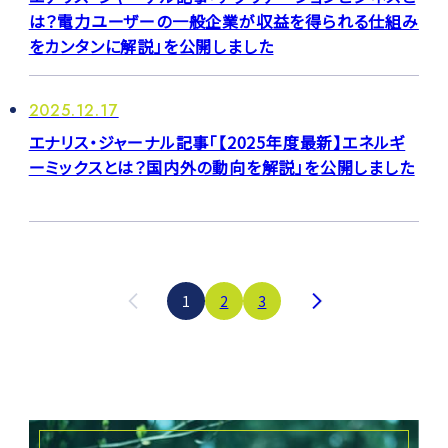
は？電力ユーザーの一般企業が収益を得られる仕組み
をカンタンに解説」を公開しました
2025.12.17
エナリス・ジャーナル記事「【2025年度最新】エネルギ
ーミックスとは？国内外の動向を解説」を公開しました
投
1
2
3
稿
の
ペ
ー
ジ
送