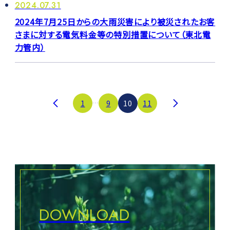
2024.07.31
2024年7月25日からの大雨災害により被災されたお客
さまに対する電気料金等の特別措置について（東北電
力管内）
投
1
9
10
11
…
稿
の
ペ
ー
ジ
送
り
DOWNLOAD