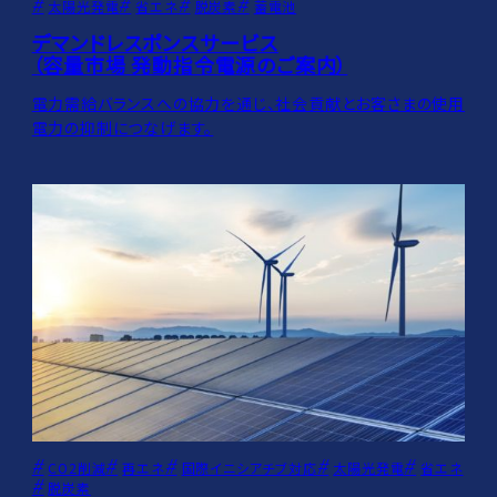
太陽光発電
省エネ
脱炭素
蓄電池
デマンドレスポンスサービス
（容量市場 発動指令電源のご案内）
電力需給バランスへの協力を通じ、社会貢献とお客さまの使用
電力の抑制につなげます。
CO2削減
再エネ
国際イニシアチブ対応
太陽光発電
省エネ
脱炭素