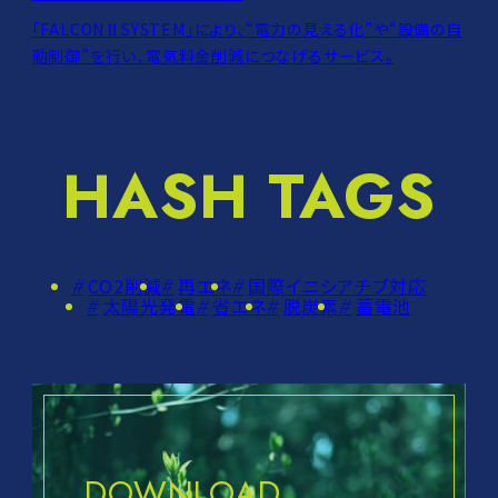
「FALCON
SYSTEM」により、“電力の見える化”や“設備の自
Ⅱ
動制御”を行い、電気料金削減につなげるサービス。
HASH TAGS
CO2削減
再エネ
国際イニシアチブ対応
太陽光発電
省エネ
脱炭素
蓄電池
DOWNLOAD