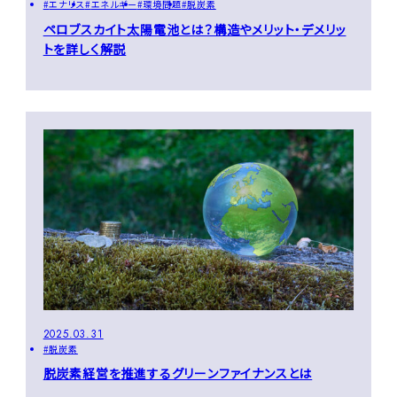
エナリス
エネルギー
環境問題
脱炭素
ペロブスカイト太陽電池とは？構造やメリット・デメリッ
トを詳しく解説
2025.03.31
脱炭素
脱炭素経営を推進するグリーンファイナンスとは