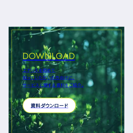
の
ペ
ー
ジ
送
り
DOWNLOAD
エナリスを初めて
知っていただいた方向けに、
サービスに関する資料をご紹介。
資料ダウンロード