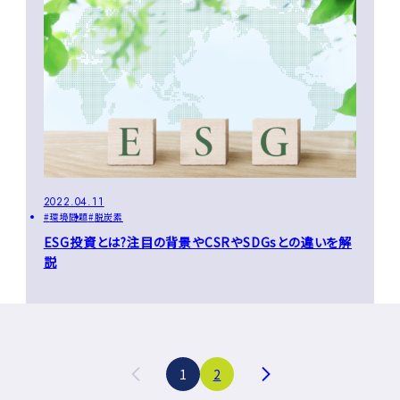
2022.04.11
環境問題
脱炭素
ESG投資とは?注目の背景やCSRやSDGsとの違いを解
説
投
1
2
稿