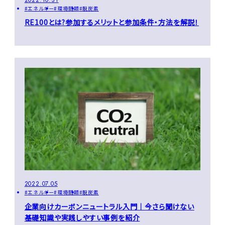
エネルギー
環境問題
脱炭素
RE100とは?参加するメリットと参加条件・方法を解説！
2022.07.05
エネルギー
環境問題
脱炭素
企業向けカーボンニュートラル入門｜今さら聞けない
基礎知識や実践しやすい事例を紹介