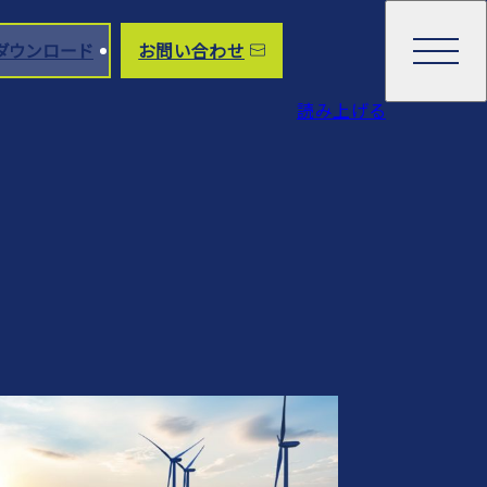
ダウンロード
お問い合わせ
読み上げる