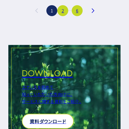
投
1
2
6
…
稿
の
ペ
ー
ジ
送
り
DOWNLOAD
エナリスを初めて
知っていただいた方向けに、
サービスに関する資料をご紹介。
資料ダウンロード