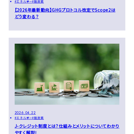
エネルギー
脱炭素
【2026年最新動向】GHGプロトコル改定でScope2は
どう変わる？
2026.04.22
エネルギー
脱炭素
J-クレジット制度とは？仕組みとメリットについてわかり
やすく解説！