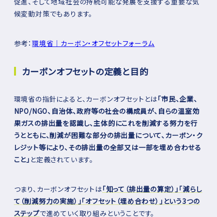
促進、そして地域社会の持続可能な発展を支援する重要な気
➂クレジット購入による埋め合わせ＝「オ
フセット」
候変動対策でもあります。
カーボンオフセットに取り組むメリット
参考：
環境省｜カーボン・オフセットフォーラム
企業の経営面でのメリット
社会・環境にもたらすメリット
カーボンオフセットの定義と目的
カーボンオフセットに取り組むうえでの問
題点
環境省の指針によると、カーボンオフセットとは
「市民、企業、
NPO/NGO、自治体、政府等の社会の構成員が、自らの温室効
まとめ：カーボンオフセットを正しく理解
果ガスの排出量を認識し、主体的にこれを削減する努力を行
し行動へ
うとともに、削減が困難な部分の排出量について、カーボン・ク
レジット等により、その排出量の全部又は一部を埋め合わせる
こと」
と定義されています。
つまり、カーボンオフセットは
「知って（排出量の算定）」「減らし
て（削減努力の実施）」「オフセット（埋め合わせ）」という3つの
ステップ
で進めていく取り組みということです。