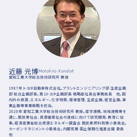
近藤 元博
Motohiro Kondoh
愛知工業大学総合技術研究所 教授
1987年 トヨタ自動車株式会社。プラントエンジニアリング部 生産企画
部 総合企画部長。第１トヨタ企画部長 戦略副社長会事務局長 他。国
内外の資源、エネルギー、化学物質、環境管理、生産企画、経営企画、事
業企画等事業戦略を担当。
2020年 愛知工業大学総合技術研究所 教授。産学連携、地域連携等を
通じ、脱炭素社会、資源循環社会の達成に向けて研究開発、教育に従
事。経済産業省総合資源エネルギー調査会 脱炭素燃料政策小委員会。
カーボンマネジメント小委員会。内閣官房 国土強靱化推進会議 委員
他