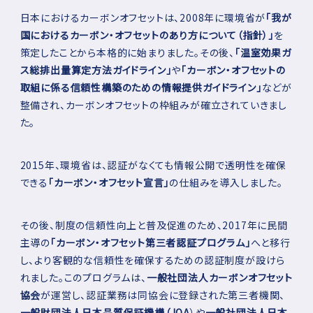
日本におけるカーボンオフセットは、2008年に環境省が
「我が
国におけるカーボン・オフセットのあり方について（指針）」
を
策定したことから本格的に始まりました。その後、
「温室効果ガ
ス総排出量算定方法ガイドライン」
や
「カーボン・オフセットの
取組に係る信頼性構築のための情報提供ガイドライン」
などが
整備され、カーボンオフセットの枠組みが確立されていきまし
た。
2015年、環境省は、認証がなくても情報公開で透明性を確保
できる
「カーボン・オフセット宣言」
の仕組みを導入しました。
その後、制度の信頼性向上と普及促進のため、2017年に民間
主導の
「カーボン・オフセット第三者認証プログラム」
へと移行
し、より客観的な信頼性を確保するための認証制度が設けら
れました。このプログラムは、
一般社団法人カーボンオフセット
協会
が運営し、認証業務は同協会に登録された第三者機関、
一般財団法人日本品質保証機構（JQA
）や
一般社団法人日本