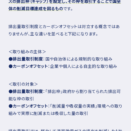
スの排出枠（キャップ）を設定し、その枠を取引することで国全
体の削減目標達成を図るもの
です。
排出量取引制度とカーボンオフセットは対立する概念ではあ
りませんが、主な違いを並べると下記になります。
＜取り組みの主体＞
●
排出量取引制度
：国や自治体による規制的な取り組み
●
カーボンオフセット
：企業や個人による自主的な取り組み
＜取引の対象＞
●
排出量取引制度
：「排出枠」政府から割り当てられた排出可
能な枠の取引
●
カーボンオフセット
：「削減量や吸収量の実績」環境への取り
組みで実際に削減または吸収した量の取引
排出量取引では、努力して温室効果ガスの排出を削減したA社