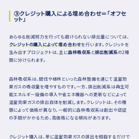
➂クレジット購入による埋め合わせ＝「オフセ
ット」
あらゆる削減努力を行っても避けられない排出量については、
クレジットの購入によって埋め合わせ
を行います。クレジットを
生み出すプロジェクトは、主に
森林吸収系
と
排出削減系
の2種
類に分けられます。
森林吸収系は、間伐や植林といった森林整備を通じて温室効
果ガスの吸収量を増やすものです。一方、排出削減系は再生可
能エネルギー設備の導入や省エネ機器への更新などによって
温室効果ガスの排出自体を削減します。クレジットは、その種
類によって価格が異なり、一般的に森林吸収系は創出や認証
の手間がかかるため、高価格になる傾向があります。
クレジット購入は、単に温室効果ガスの排出を相殺するだけで