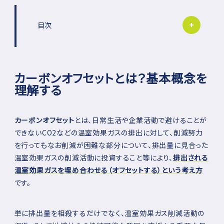
非表示
目次
カーボンオフセットとは？基本概念を理解
する
カーボンオフセットとは？基本概念を
カーボンオフセットの定義と目的
理解する
温室効果ガス削減における位置づけ
カーボンオフセットと混同される概念の違
カーボンオフセット
とは、日常生活や企業活動で避けることが
い
できないCO2などの温室効果ガスの排出に対して、削減努力
日本におけるカーボンオフセットの歴史
を行ってもなお削減が困難な部分について、排出量に見合った
温室効果ガスの削減活動に投資すること等により、
排出される
カーボンオフセットの仕組み
温室効果ガスを埋め合わせる（オフセットする）という考え方
➀温室効果ガス排出量の把握＝「知る」
です。
➁排出削減の最大化と努力義務＝「減ら
す」
単に排出量を相殺するだけでなく、温室効果ガス削減活動の