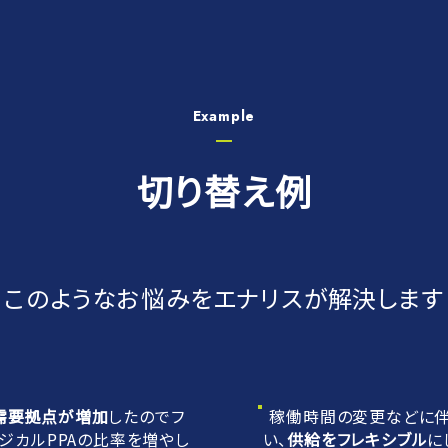
Example
切り替え例​
このようなお悩みを
エナリスが解決します
需要拠点が増加
したのでフ
稼働時間の変更などに
ィジカルPPAの比率を増やし
い、
供給をフレキシブル
に